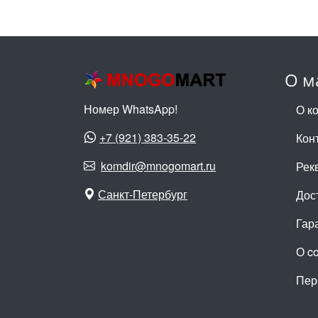
О м
Номер WhatsApp!
О к
+7 (921) 383-35-22
Кон
komdir@mnogomart.ru
Рек
Санкт-Петербург
Дос
Гар
О c
Пер