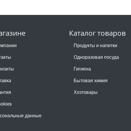
агазине
Каталог товаров
омпании
Продукты и напитки
такты
Одноразовая посуда
визиты
Гигиена
тавка
Бытовая химия
антия
Хозтовары
ookies
сональные данные